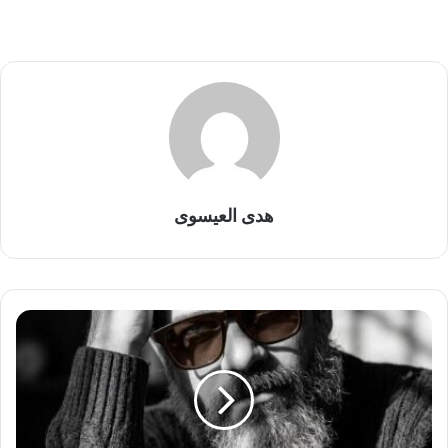
هدى العيسوى
ع
ن
د
م
ا
ت
ب