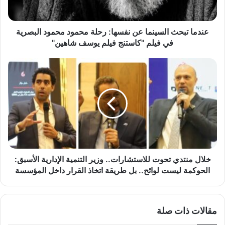
ح
ث
ا
عندما تبحث السينما عن نفسها: رحلة محمود محمود البصرية
ل
في فيلم "كاستنج فيلم يوسف شاهين"
س
ي
خ
ن
ل
م
ا
ا
ل
ع
م
ن
ن
ن
ت
ف
د
س
ي
ه
ت
خلال منتدي تحوت للاستشارات.. وزير التنمية الإدارية الأسبق:
ا
ح
الحوكمة ليست لوائح.. بل طريقة اتخاذ القرار داخل المؤسسة
:
و
ر
ت
ح
ل
مقالات ذات صلة
ل
ل
ة
ا