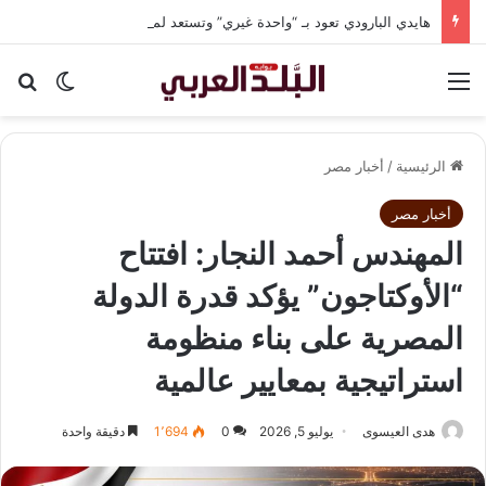
هايدي البارودي تعود بـ “واحدة غيري” وتستعد لمفاجآت فنية وحفلات بالساحل الشمالي
القائمة
بح
الوضع ا
الرئيسية
/
أخبار مصر
أخبار مصر
المهندس أحمد النجار: افتتاح
“الأوكتاجون” يؤكد قدرة الدولة
المصرية على بناء منظومة
استراتيجية بمعايير عالمية
هدى العيسوى
يوليو 5, 2026
0
1٬694
دقيقة واحدة