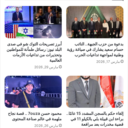
م
س
ح
ت
م
ش
و
ا
د
ر
م
ا
ح
ت
بدعوة من حزب الجبهة.. النائب
أبرز تصريحات التوك شو في صدى
م
.
حسام سعيد يشارك في صياغة رؤية
البلد نيوز: رسائل طمأنة للمواطنين
و
.
وطنية لمواجهة تداعيات الحرب
وتحذيرات من تداعيات الأزمات
د
و
العالمية
مارس 17, 2026
ا
ز
مارس 29, 2026
ل
ي
ب
ر
ص
ا
ر
ل
ي
ت
ة
ن
ف
م
ي
ي
إلغاء حكم بالسجن المشدد 15 عامًا..
محمود حسن 7ouza .. قصة نجاح
ف
ة
براءة ابن قبيلة بلي بالكيلو 11 في
ملهمة في عالم صناعة المحتوى
ي
ا
قضية مخدرات بعد مرافعة
مارس 26, 2026