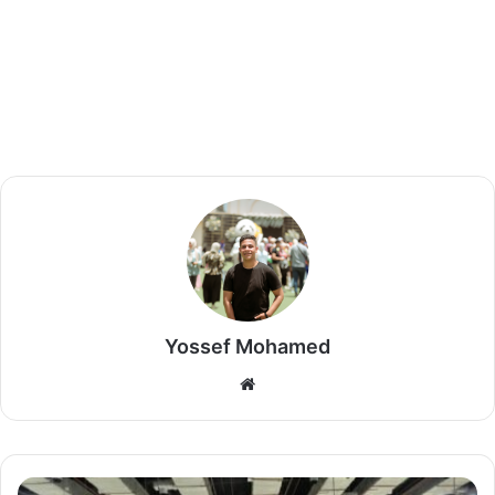
Yossef Mohamed
موق
ع
الوي
ب
ف