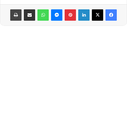
لينكدإن
بينتيريست
ماسنجر
واتساب
مشاركة عبر البريد
طباعة