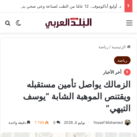
د. أوليغ أباكوموف.. 12 عامًا من الطب لصناعة وعي صحي يتجاوز حدود العلاج
القائمة
بح
الوضع ا
الرئيسية
/
رياضة
رياضة
أخر الأخبار
الزمالك يواصل تأمين مستقبله
ويقتنص الموهبة الشابة “يوسف
التيهي”
Yossef Mohamed
يوليو 4, 2026
0
1٬765
دقيقة واحدة