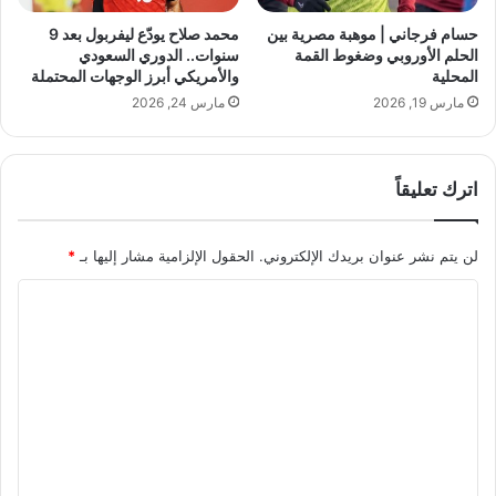
ح
ل
و
س
حسام فرجاني | موهبة مصرية بين
محمد صلاح يودّع ليفربول بعد 9
ت
ل
الحلم الأوروبي وضغوط القمة
سنوات.. الدوري السعودي
ع
ك
المحلية
والأمريكي أبرز الوجهات المحتملة
ل
ا
مارس 19, 2026
مارس 24, 2026
ن
م
ب
ل
د
ا
اترك تعليقاً
ا
ل
ي
ع
ة
د
لن يتم نشر عنوان بريدك الإلكتروني.
الحقول الإلزامية مشار إليها بـ
*
ع
د
ه
ا
د
ج
ل
د
ت
ي
ع
د
ل
ل
ل
ي
ا
م
ق