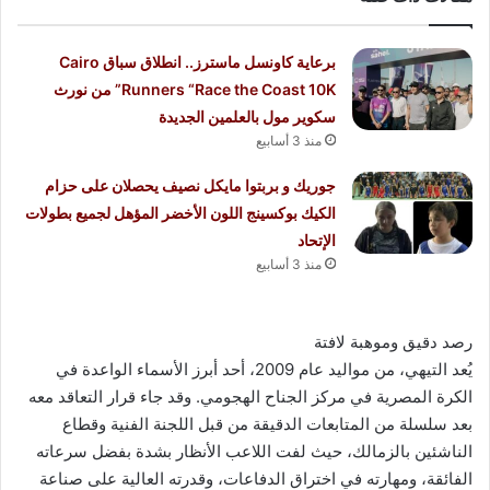
برعاية كاونسل ماسترز.. انطلاق سباق Cairo
Runners “Race the Coast 10K” من نورث
سكوير مول بالعلمين الجديدة
منذ 3 أسابيع
جوريك و بربتوا مايكل نصيف يحصلان على حزام
الكيك بوكسينج اللون الأخضر المؤهل لجميع بطولات
الإتحاد
منذ 3 أسابيع
رصد دقيق وموهبة لافتة
يُعد التيهي، من مواليد عام 2009، أحد أبرز الأسماء الواعدة في
الكرة المصرية في مركز الجناح الهجومي. وقد جاء قرار التعاقد معه
بعد سلسلة من المتابعات الدقيقة من قبل اللجنة الفنية وقطاع
الناشئين بالزمالك، حيث لفت اللاعب الأنظار بشدة بفضل سرعاته
الفائقة، ومهارته في اختراق الدفاعات، وقدرته العالية على صناعة