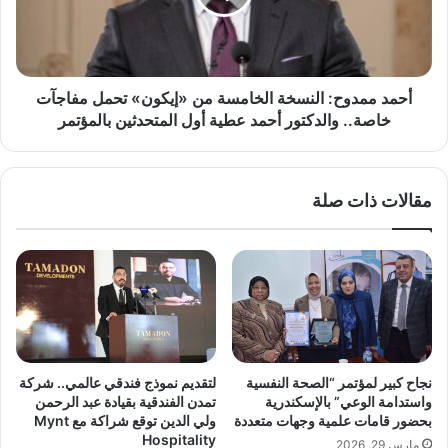
ل
م
إ
د
ل
و
ى
ح
ع
:
أحمد ممدوح: النسخة الخامسة من «إيكون» تحمل مفاجآت
و
ا
خاصة.. والدكتور أحمد عطية أول المتحدثين بالمؤتمر
د
ل
ة
ن
ا
س
مقالات ذات صلة
ل
خ
م
ة
و
ا
ت
ل
ى
خ
"
ا
.
م
.
س
ت
ة
نجاح كبير لمؤتمر “الصحة النفسية
لتقديم نموذج فندقي عالمي.. شركة
و
م
واستدامة الوعي” بالإسكندرية
تمدن الفندقية بقيادة عبد الرحمن
ق
ن
بحضور قامات علمية وجهات متعددة
ولي الدين توقع شراكة مع Mynt
ع
«
Hospitality
مارس 29, 2026