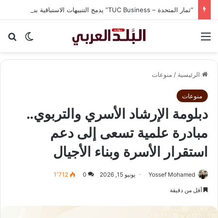
“ثمار المتحدة – TUC Business” يدمج التنبيهات الاستباقية بنظام CRM في شاشة واحدة لحماية الشركات من الغرامات وضياع الوقت
القائمة
بح
الوضع ا
الرئيسية
/
منوعات
منوعات
دبلومة الإرشاد الأسري والتربوي..
مبادرة علمية تسعى إلى دعم
استقرار الأسرة وبناء الأجيال
Yossef Mohamed
يونيو 15, 2026
0
1٬712
أقل من دقيقة