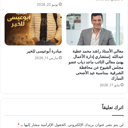
ا
إ
يونيو 22, 2026
ت
ي
ل
ك
ي
و
ل
ن
ى
»
ع
ت
ب
ح
د
م
معالي الأستاذ راشد محمد عطية
مبادرة أبوعيسى للخير
ا
ل
عبدالله إستشاري إدارة الأعمال
مارس 11, 2026
ل
م
يهنئ معالي النائب ماجد دياب عضو
ل
مجلس الشيوخ عن محافظة
ف
الشرقية بمناسبة عيد الأضحى
ط
ا
المبارك
ي
ج
ف
مايو 17, 2026
آ
ل
ت
ع
خ
ا
ا
اترك تعليقاً
م
ص
2
ة
0
.
لن يتم نشر عنوان بريدك الإلكتروني.
الحقول الإلزامية مشار إليها بـ
*
2
.