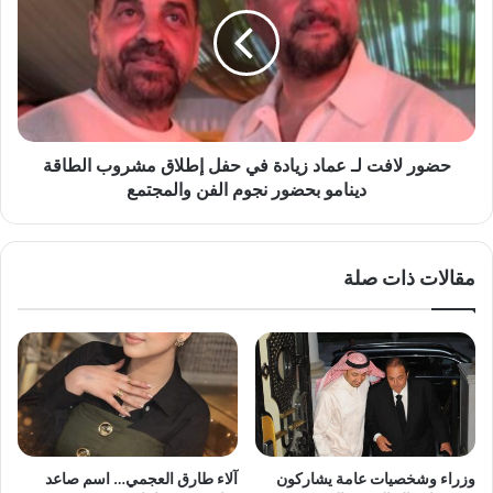
و
ش
ر
ا
ل
ر
ا
ك
ف
ع
ت
ا
ل
ئ
ـ
حضور لافت لـ عماد زيادة في حفل إطلاق مشروب الطاقة
ل
ع
دينامو بحضور نجوم الفن والمجتمع
ة
م
ز
ا
ي
د
مقالات ذات صلة
ا
ز
د
ي
ة
ا
ف
د
ر
ة
ح
ف
ت
ي
ه
ح
ا
ف
وزراء وشخصيات عامة يشاركون
آلاء طارق العجمي… اسم صاعد
ب
ل