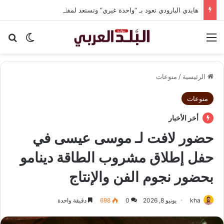
هايدي البارودي تعود بـ “واحدة غيري” وتستعد لمفاجآت فنية وحفلات بالساحل الشمالي
القائمة
بح
الوضع ا
الرئيسية
/
منوعات
منوعات
أخر الأخبار
حضور لافت لـ موسى عيسى في
حفل إطلاق مشروب الطاقة دينامو
بحضور نجوم الفن والإنتاج
kha
يونيو 8, 2026
0
698
دقيقة واحدة