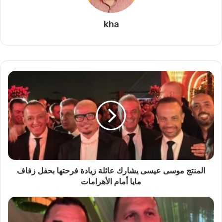
kha
ا
ل
م
ن
ت
ج
م
و
س
ى
المنتج موسى عيسى يشارك عائلة زيادة فرحتها بحفل زفاف
ع
مايا أمام الأهرامات
ي
س
ح
ى
ض
ي