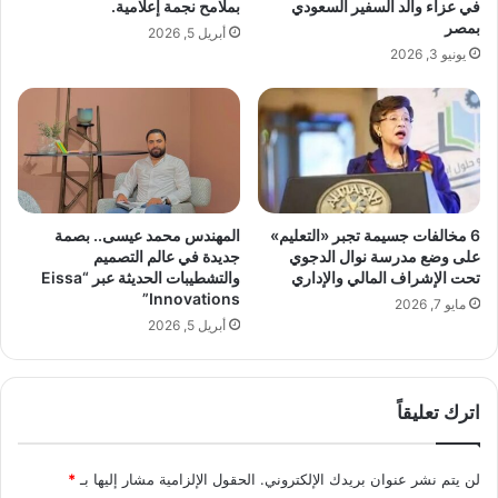
في عزاء والد السفير السعودي
بملامح نجمة إعلامية.
ح
إ
بمصر
أبريل 5, 2026
ف
ط
يونيو 3, 2026
ل
ل
ز
ا
ف
ق
ا
م
ف
ش
م
ر
ا
و
ي
ب
6 مخالفات جسيمة تجبر «التعليم»
المهندس محمد عيسى.. بصمة
ا
ا
على وضع مدرسة نوال الدجوي
جديدة في عالم التصميم
أ
ل
تحت الإشراف المالي والإداري
والتشطيبات الحديثة عبر “Eissa
م
ط
Innovations”
مايو 7, 2026
ا
ا
أبريل 5, 2026
م
ق
ا
ة
ل
د
اترك تعليقاً
أ
ي
ه
ن
ر
ا
لن يتم نشر عنوان بريدك الإلكتروني.
الحقول الإلزامية مشار إليها بـ
*
ا
م