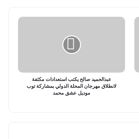
قرأ التالي
ع
ب
د
ا
ل
ح
م
ي
د
ص
عبدالحميد صالح يكتب استعدادات مكثفة
ا
لانطلاق مهرجان المحلة الدولي بمشاركة توب
ل
موديل عشق محمد
ح
ي
ك
ت
ب
ا
س