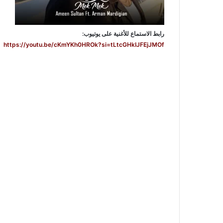
رابط الاستماع للأغنية على يوتيوب:
https://youtu.be/cKmYKh0HROk?si=tLtcGHkIJFEjJMOf