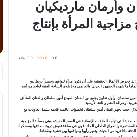
 وأرمان مارديكيان
زاجية المرأة بإنتاج
0
693
3 دقائق
ر؛ بل تحرص الأعمال الحقيقية على أن تكون مرآة للواقع، وجسراً يربط بين
تماماً ما شهده الجمهور العربي والعالمي مع إطلاق الساحة الفنية لواحد من أهم
ان أمين سلطان، وأول تعاون يجمع بين الفنان المبدع أمين سلطان والفنان المتألق
بية، وعراقة النغم واللغة الأرمنية.
نطلاق؛ حيث يجهز الفنان أمين سلطان لخطوات عالمية قادمة تشمل تعاونات مع
عاطفية التي تواجه العلاقات الإنسانية في العصر الحديث، وهي مسألة المزاجية
رة المستمرة والصراع الداخلي الحاد؛ فهي في ساعة تعيش ذروة سعادتها وضحكها،
دقة ماذا تريد من الحياة، وتغير رأيها ومواقفها بين عشية وضُحاها.