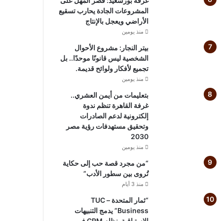
غرفة بورسعيد: قصر المهل على
المشروعات الجادة يحارب تسقيع
الأراضي ويعجل بالإنتاج
منذ يومين
بيتر النجار: مشروع الأحوال
الشخصية ليس قانونًا موحدًا.. بل
تجميع لأفكار ولوائح قديمة.
منذ يومين
بتعليمات من أيمن العشري..
غرفة القاهرة تنظم ندوة
إلكترونية لدعم الصادرات
وتحقيق مستهدفات رؤية مصر
2030
منذ يومين
“من مجرد قصة حب إلى حكاية
تُروى بين سطور الأدب”
منذ 3 أيام
“ثمار المتحدة – TUC
Business” يدمج التنبيهات
الاستباقية بنظام CRM في