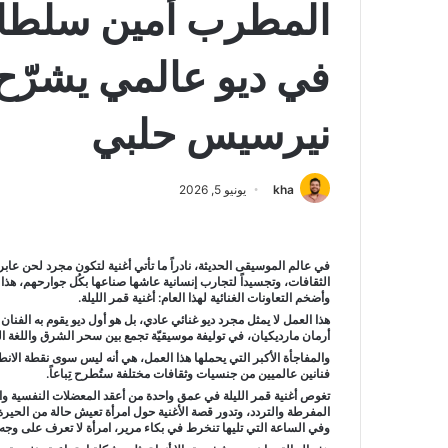
المطرب أمين سلطان
في ديو عالمي يشرّح م
نيرسيس حلبي
kha
يونيو 5, 2026
في عالم الموسيقى الحديثة، نادراً ما تأتي أغنية لتكون مجرد لحن عاب
الثقافات، وتجسيداً لتجارب إنسانية عاشها صناعها بكُل جوارحهم، هذا 
وأضخم التعاونات الغنائية لهذا العام: أغنية قمر الليلة.
هذا العمل لا يمثل مجرد ديو غنائي عادي، بل هو أول ديو يقوم به الفن
أرمان مارديكيان، في توليفة موسيقيّة تجمع بين سحر الشرق واللغة العر
والمفاجأة الأكبر التي يحملها هذا العمل، هي أنه ليس سوى نقطة الا
فنانين عالميين من جنسيات وثقافات مختلفة ستُطرح تِباعاً.
تغوص أغنية قمر الليلة في عمق واحدة من أعقد المعضلات النفسية وال
المفرطة والتردد، وتدور قصة الأغنية حول امرأة تعيش حالة من الحي
وفي الساعة التي تليها تنخرط في بكاء مرير، امرأة لا تعرف على وجه ال