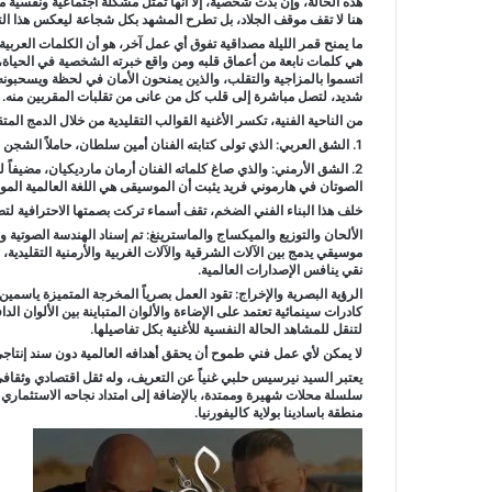
هذه الحالة، وإن بدت شخصية، إلا أنها تمثل مشكلة اجتماعية ونفسية منت
هنا لا تقف موقف الجلاد، بل تطرح المشهد بكل شجاعة ليعكس هذا ال
ما يمنح قمر الليلة مصداقية تفوق أي عمل آخر، هو أن الكلمات العرب
هي كلمات نابعة من أعماق قلبه ومن واقع خبرته الشخصية في الحيا
اتسموا بالمزاجية والتقلب، والذين يمنحون الأمان في لحظة ويسحبونه
شديد، لتصل مباشرة إلى قلب كل من عانى من تقلبات المقربين منه.
من الناحية الفنية، تكسر الأغنية القوالب التقليدية من خلال الدمج المت
1. الشق العربي: الذي تولى كتابته الفنان أمين سلطان، حاملاً الشجن الشرقي والتعبير المباشر عن الألم والحيرة والمواجهة.
2. الشق الأرمني: والذي صاغ كلماته الفنان أرمان مارديكيان، مضيفاً للأغ
الصوتان في هارموني فريد يثبت أن الموسيقى هي اللغة العالمية المو
خلف هذا البناء الفني الضخم، تقف أسماء تركت بصمتها الاحترافية ل
موسيقي يدمج بين الآلات الشرقية والآلات الغربية والأرمنية التقليدي
نقي ينافس الإصدارات العالمية.
الرؤية البصرية والإخراج: تقود العمل بصرياً المخرجة المتميزة ياسم
كادرات سينمائية تعتمد على الإضاءة والألوان المتباينة بين الألوان الدا
لتنقل للمشاهد الحالة النفسية للأغنية بكل تفاصيلها.
لا يمكن لأي عمل فني طموح أن يحقق أهدافه العالمية دون سند إنتاجي 
يعتبر السيد نيرسيس حلبي غنياً عن التعريف، وله ثقل اقتصادي وثقافي 
سلسلة محلات شهيرة وممتدة، بالإضافة إلى امتداد نجاحه الاستثماري عا
منطقة باسادينا بولاية كاليفورنيا.