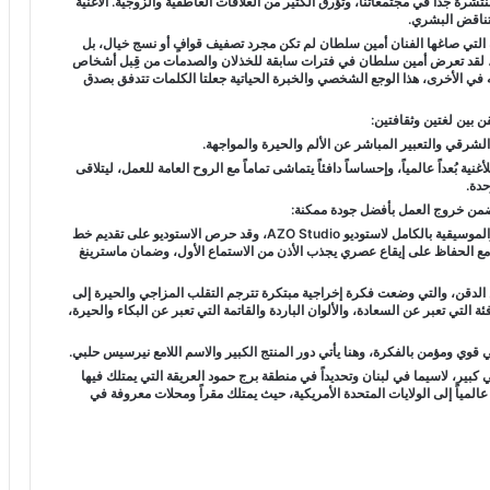
شرة جداً في مجتمعاتنا، وتؤرق الكثير من العلاقات العاطفية والزوجية. الأغنية
تناقض البشري.
ية التي صاغها الفنان أمين سلطان لم تكن مجرد تصفيف قوافٍ أو نسج خيال، بل
ة، لقد تعرض أمين سلطان في فترات سابقة للخذلان والصدمات من قِبل أشخاص
 في الأخرى، هذا الوجع الشخصي والخبرة الحياتية جعلتا الكلمات تتدفق بصدق
قن بين لغتين وثقافتين:
نية بُعداً عالمياً، وإحساساً دافئاً يتماشى تماماً مع الروح العامة للعمل، ليتلاقى
حدة.
تضمن خروج العمل بأفضل جودة ممكنة:
الألحان والتوزيع والميكساج والماسترينغ: تم إسناد الهندسة الصوتية والموسيقية بالكامل لاستوديو AZO Studio، وقد حرص الاستوديو على تقديم خط
ة، مع الحفاظ على إيقاع عصري يجذب الأذن من الاستماع الأول، وضمان ماسترينغ
ين الدقن، والتي وضعت فكرة إخراجية مبتكرة تترجم التقلب المزاجي والحيرة إلى
فئة التي تعبر عن السعادة، والألوان الباردة والقاتمة التي تعبر عن البكاء والحيرة،
قوي ومؤمن بالفكرة، وهنا يأتي دور المنتج الكبير والاسم اللامع نيرسيس حلبي.
كبير، لاسيما في لبنان وتحديداً في منطقة برج حمود العريقة التي يمتلك فيها
لمياً إلى الولايات المتحدة الأمريكية، حيث يمتلك مقراً ومحلات معروفة في