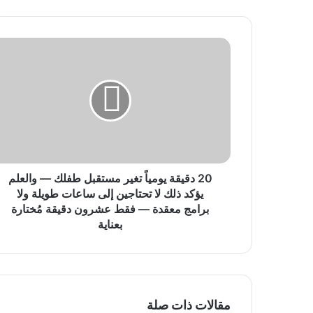
أ
2
0
د
ق
ي
ق
ة
ي
و
م
20 دقيقة يومياً تغير مستقبل طفلك — والعلم
ي
يؤكد ذلك لا تحتاجين إلى ساعات طويلة ولا
اً
برامج معقدة — فقط عشرون دقيقة مُختارة
ت
بعناية
غ
ي
ر
م
س
مقالات ذات صلة
ت