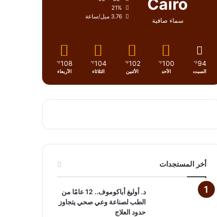
Cairo
21%
3.76 ميل/ساعة
سماء صافية
108
104
102
100
94
℉
℉
℉
℉
℉
السبت
الأحد
الأثنين
الثلاثاء
الأربعاء
أخر المستجدات
د. أوليغ أباكوموف.. 12 عامًا من
الطب لصناعة وعي صحي يتجاوز
حدود العلاج