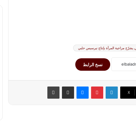
يشرّح مزاجية المرأة بإنتاج نيرسيس حلبي
نسخ الرابط
لينكدإن
بينتيريست
ماسنجر
مشاركة عبر البريد
طباعة
‫X