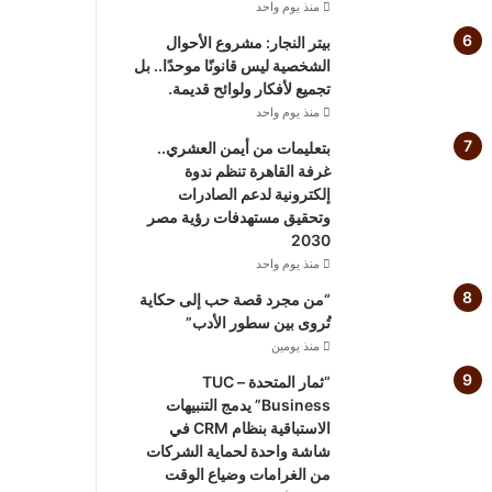
منذ يوم واحد
بيتر النجار: مشروع الأحوال
الشخصية ليس قانونًا موحدًا.. بل
تجميع لأفكار ولوائح قديمة.
منذ يوم واحد
بتعليمات من أيمن العشري..
غرفة القاهرة تنظم ندوة
إلكترونية لدعم الصادرات
وتحقيق مستهدفات رؤية مصر
2030
منذ يوم واحد
“من مجرد قصة حب إلى حكاية
تُروى بين سطور الأدب”
منذ يومين
“ثمار المتحدة – TUC
Business” يدمج التنبيهات
الاستباقية بنظام CRM في
شاشة واحدة لحماية الشركات
من الغرامات وضياع الوقت