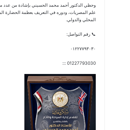
وحظي الدكتور أحمد محمد الحسيني بإشادة من عدد من ا
علم المصريات، ودوره في التعريف بعظمة الحضارة المصر
المحلي والدولي.
📞 رقم التواصل:
٠١٢٢٧٧٩٣٠٣٠
01227793030 :::