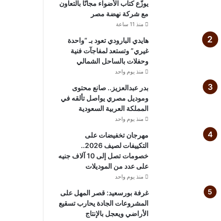
يوزّع كتاب الأضواء مجانًا بالتعاون
مع شركة نهضة مصر
منذ 11 ساعة
هايدي البارودي تعود بـ “واحدة
غيري” وتستعد لمفاجآت فنية
وحفلات بالساحل الشمالي
منذ يوم واحد
بدر عبدالعزيز.. صانع محتوى
وموديل مصري يواصل تألقه في
المملكة العربية السعودية
منذ يوم واحد
مهرجان تخفيضات على
التكييفات لصيف 2026..
خصومات تصل إلى 10 آلاف جنيه
على عدد من الموديلات
منذ يوم واحد
غرفة بورسعيد: قصر المهل على
المشروعات الجادة يحارب تسقيع
الأراضي ويعجل بالإنتاج