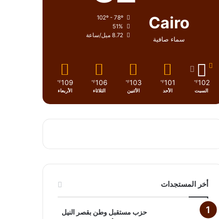
Cairo
102º - 78º
51%
8.72 ميل/ساعة
سماء صافية
109
106
103
101
102
℉
℉
℉
℉
℉
السبت
الأحد
الأثنين
الثلاثاء
الأربعاء
أخر المستجدات
حزب مستقبل وطن بقصر النيل