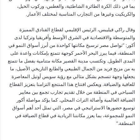
بما في ذلك الكرة الطائرة الشاطئية، والغطس، وركوب الخيل،
والكريكيت وغيرها من التجارب المناسبة لمختلف الأعمار.
وقال راكي فيليبس، الرئيس الإقليمي لقطاع الفنادق المميزة
والمتوسطة والاقتصادية في الشرق الأوسط وأفريقيا وتركيا لدى
أكور: “تواصل مصر ترسيخ مكانتها كواحدة من أبرز أسواق النمو في
المنطقة، فيما يبرز البحر الأحمر كوجهة تتمتع بإمكانات واعدة على
المدى الطويل. وتكتسب مدينة القصير مكانة متنامية بفضل ما تتمتع
به من مزيج فريد من الجمال الطبيعي والطابع التاريخي الأصيل، ما
يجعلها وجهة تنسجم بشكل مثالي مع رؤية سويس أوتيل المعاصرة
للعافية والضيافة. ويعكس افتتاح هذا المنتجع التزامنا بتعزيز القطاع
السياحي في المنطقة من خلال تقديم تجارب تجمع بين معايير
الضيافة العالمية وأصالة التراث المحلي. كما يؤكد مواصلة أكور
توسيع حضورها الاستراتيجي في مصر، التي تمثل أحد أهم أسواق
النمو للمجموعة، بما يعزز مكانتنا الريادية في قطاع الضيافة في
المنطقة.”