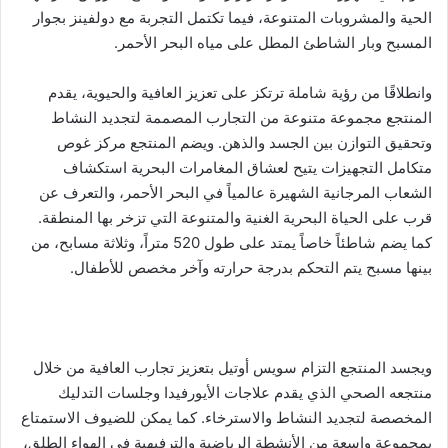
الحية والمشروبات المتنوعة، فيما تكتمل التجربة مع دولفينز بجوار
المسبح وبار الشاطئ المطل على مياه البحر الأحمر.
وانطلاقًا من رؤية شاملة ترتكز على تعزيز العافية والحيوية، يقدم
المنتجع مجموعة متنوعة من التجارب المصممة لتجديد النشاط
وتحقيق التوازن بين الجسد والذهن. ويضم المنتجع مركز غوص
متكامل التجهيزات يتيح لعشاق المغامرات البحرية استكشاف
الشعاب المرجانية الشهيرة عالمياً في البحر الأحمر، والتعرف عن
قرب على الحياة البحرية الغنية والمتنوعة التي تزخر بها المنطقة.
كما يضم شاطئاً خاصاً يمتد على طول 520 متراً، وثلاثة مسابح، من
بينها مسبح يتم التحكم بدرجة حرارته وآخر مخصص للأطفال.
ويجسد المنتجع التزام سويس أوتيل بتعزيز تجارب العافية من خلال
منتجعه الصحي الذي يقدم علاجات الأيورفيدا وجلسات التدليك
المخصصة لتجديد النشاط والاسترخاء. كما يمكن للضيوف الاستمتاع
بمجموعة واسعة من الأنشطة الرياضية والترفيهية في الهواء الطلق،