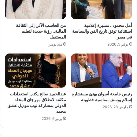
ة
د
ا
ي
ل
ي
أ
ش
أمل محمود.. مسيرة إعلامية
من الحاسب الآلي إلى الثقافة
ع
ا
استثنائية توثق تاريخ الفن والسياسة
المالية.. رؤية جديدة لتعليم
م
ر
في مصر
المستقبل
ا
ك
يوليو 5, 2026
منذ يومين
ل
ع
إ
ا
ي
ئ
م
ل
ي
ة
ش
ز
ر
ي
ي
ا
رئيس جامعة أسوان يهنئ مستشاره
عبدالحميد صالح يكتب استعدادات
ف
د
إسلام يوسف بمناسبة خطوبته
مكثفة لانطلاق مهرجان المحلة
ض
ة
الدولي بمشاركة توب موديل عشق
مارس 28, 2026
م
ف
محمد
ن
ر
يونيو 6, 2026
أ
ح
ب
ت
ر
ه