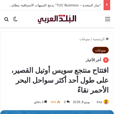
ABAN Resort.. مشروع سياحي يواكب تطلعات الضيافة الحديثة في المملكة
القائمة
بح
الوضع ا
الرئيسية
/
منوعات
منوعات
أخر الأخبار
افتتاح منتجع سويس أوتيل القصير،
على طول أحد أكثر سواحل البحر
الأحمر نقاءً
kha
يونيو 8, 2026
0
694
3 دقائق