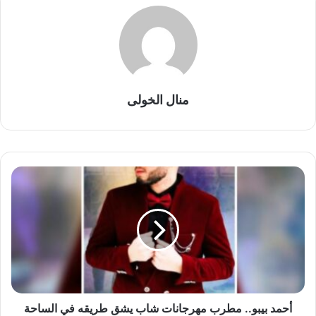
منال الخولى
أ
ح
م
د
ب
ي
ب
و
.
.
أحمد بيبو.. مطرب مهرجانات شاب يشق طريقه في الساحة