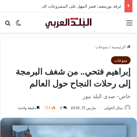
غرفة بورسعيد: قصر المهل على المشروعات الجادة يحارب تسقيع الأراضي ويعجل بالإنتاج
القائمة
بح
الوضع ا
الرئيسية
/
منوعات
منوعات
إبراهيم فتحي.. من شغف البرمجة
إلى رحلات النجاح حول العالم
خاص- صدى البلد نيوز
منال الخولى
مارس 15, 2026
0
724
دقيقة واحدة