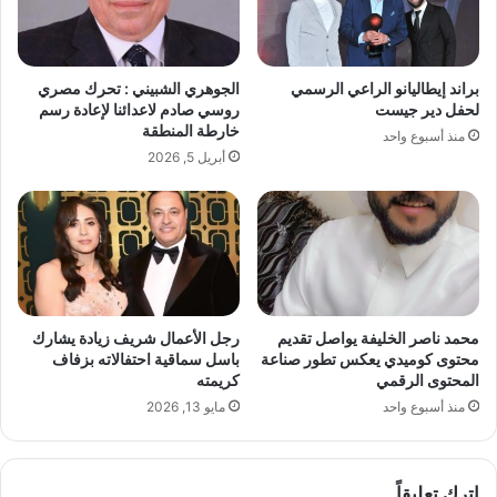
ق
م
ه
ن
ف
م
ي
د
براند إيطاليانو الراعي الرسمي
الجوهري الشبيني : تحرك مصري
ا
ي
لحفل دير جيست
روسي صادم لاعدائنا لإعادة رسم
ل
ن
خارطة المنطقة
منذ أسبوع واحد
س
ة
أبريل 5, 2026
ا
ا
ح
ل
ة
ق
ا
ص
ل
ر
غ
ا
ن
ل
ا
إ
محمد ناصر الخليفة يواصل تقديم
رجل الأعمال شريف زيادة يشارك
ئ
س
محتوى كوميدي يعكس تطور صناعة
باسل سماقية احتفالاته بزفاف
ي
ل
المحتوى الرقمي
كريمته
ة
ا
منذ أسبوع واحد
مايو 13, 2026
م
ي
ة
اترك تعليقاً
ي