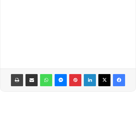
لينكدإن
بينتيريست
ماسنجر
واتساب
مشاركة عبر البريد
طباعة